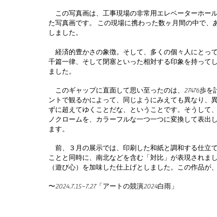
この写真画は、工事現場の非常用エレベーターホール
た写真画です。 この現場に携わった数ヶ月間の中で、あ
しました。
経済的豊かさの象徴。そして、多くの個々人にとって
千篇一律、そして閉塞といった相対する印象を持って
ました。
このギャップに直面して思い至ったのは、27476歩を
ントで観るかによって、同じようにみえても異なり、
ずに超えてゆくことだな、ということです。そうして
ノクロームを、カラーフルな一つ一つに変換して表出
ます。
前、３月の展示では、印刷した和紙と調和する仕立て
ことと同時に、南北などを含む「対比」が表現されま
（遊び心）を加味した仕上げとしました。この作
〜2024.7.15~7.27「
アートの競演2024白雨」