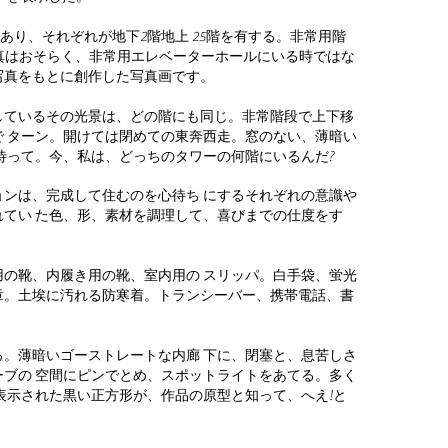
り、それぞれが地下2階地上 25階を有する。非常用階
真はおそらく、非常用エレベーターホールにいる時ではな
真をもとに創作した写真画です。
列しているその光景は、どの階にも同じ。非常階段で上下移
で ターン。開けては閉めての東奔西走。窓のない、薄暗い
待って。今、私は、どっちのタワーの何階にいるんだ?
ンは、完成して住むのを心待ち にするそれぞれの意識や
い た色、形、素材を調理して、喜びまでの仕度をす
の靴、内履き用の靴、室内用の スリッパ。白手袋、蛍光
腕章。土埃に汚れる防寒着。トランシーバー、携帯電話、書
。薄暗いゴーストレートな内廊 下に、閉塞と、息苦しさ
゙の 空間にピンでとめ、スポットライトをあてる。多く
く表示された黒い正方形が、作品の原型と知って、へえ!と