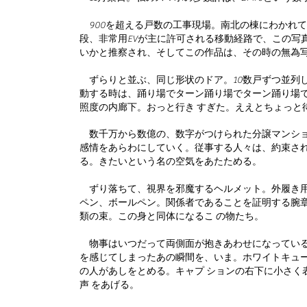
900を超える戸数の工事現場。南北の棟にわかれてあ
段、非常用EVが主に許可される移動経路で、この写
いかと推察され、そしてこの作品は、その時の無為写
ずらりと並ぶ、同じ形状のドア。10数戸ずつ並
動する時は、踊り場でターン踊り場でターン踊り場
照度の内廊下。おっと行き すぎた。ええとちょっと
数千万から数億の、数字がつけられた分譲マンショ
感情をあらわにしていく。従事する人々は、約束されて
る。きたいという名の空気をあたためる。
ずり落ちて、視界を邪魔するヘルメット。外履き用
ペン、ボールペン。関係者であることを証明する
類の束。この身と同体になるこ の物たち。
物事はいつだって両側面が抱きあわせになっている
を感じてしまったあの瞬間を、いま。ホワイトキューフ
の人があしをとめる。キャプ ションの右下に小さ
声 をあげる。