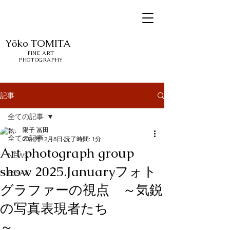
Yōko
TOMITA
FINE ART
PHOTOGRAPHY
記事
全ての記事
陽子 冨田
全ての記事
2024年12月8日
読了時間: 1分
Art photograph group
NEWS
show 2025.Januaryフォト
ESSAY
グラファーの視点 ～気鋭
の写真表現者たち
～