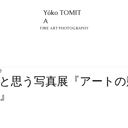
Yōko
TOMIT
A
FINE ART PHOTOGRAPHY
分
と思う写真展『アートの
思』