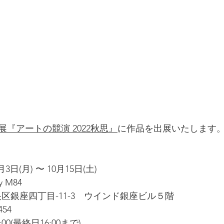
『アートの競演 2022秋思』
に作品を出展いたします
月3日(月) 〜 10月15日(土)
y M84
中央区銀座四丁目-11-3　ウインド銀座ビル５階
454
:00(最終日16:00まで)