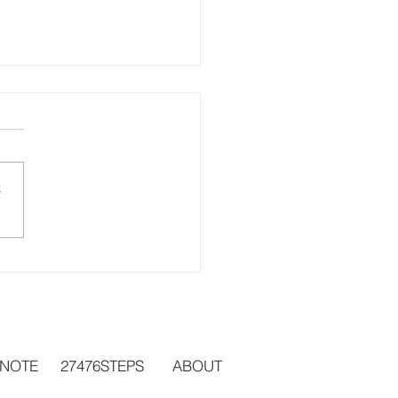
さ
回 AIMPE2025アワガミ
ミニプリント展
 NOTE
27476STEPS
ABOUT