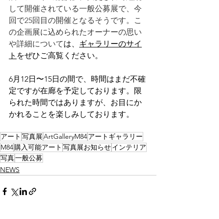
して開催されている一般公募展で、今
回で25回目の開催となるそうです。こ
の企画展に込められたオーナーの思い
や詳細について
は、
ギャラリーのサイ
ト
をぜひご高覧ください。
6月12日〜15日の間で、時間はまだ不確
定ですが在廊を予定しております。限
られた時間ではありますが、お目にか
かれることを楽しみしております。
アート
写真展
ArtGalleryM84
アートギャラリー
M84
購入可能アート
写真展お知らせ
インテリア
写真
一般公募
NEWS