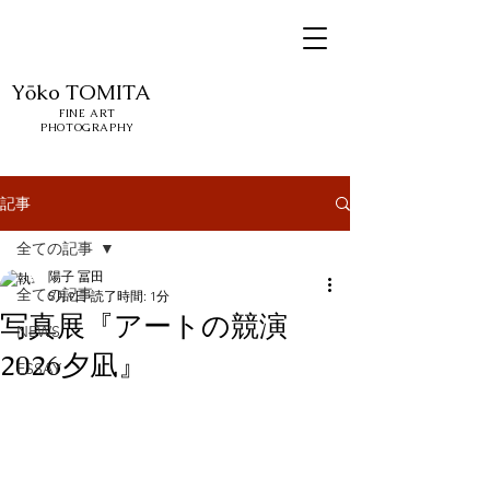
Yōko
TOMITA
FINE ART
PHOTOGRAPHY
記事
全ての記事
陽子 冨田
全ての記事
5月9日
読了時間: 1分
写真展『アートの競演
NEWS
2026夕凪』
ESSAY