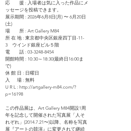
応　　援 : 入場者は気に入った作品にメ
ッセージを投稿できます。
展示期間 : 2026年6月8日(月) 〜 6月20日
(土)
場　　所 : Art Gallery M84
所 在 地 : 東京都中央区銀座四丁目-11-
3　ウインド銀座ビル５階
電　　話 : 03-3248-8454
開館時間 : 10:30～18:30(最終日16:00ま
で)
休 館 日 : 日曜日
入 　 場 : 無料
U R L : 
http://artgallery-m84.com/?
p=16198
この作品展は、Art Gallery M84開設1周
年を記念して開催された写真展「人そ
れぞれ」(2014.7.21〜)以降、名称を写真
展『アートの競演』に変更されて継続