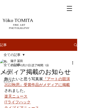
Yōko
TOMITA
FINE ART
PHOTOGRAPHY
記事
全ての記事
陽子 冨田
全ての記事
2022年10月21日
読了時間: 1分
メディア掲載のお知らせ
NEWS
飾りたいと思う写真展
『アートの競演
ESSAY
2022秋思』受賞作品がメディアに掲載
されました。
楽天ニュース
ITライフハック
ライブドアニュース