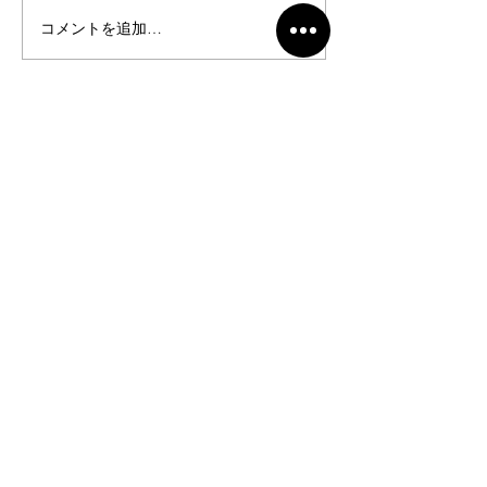
コメントを追加…
写真展『アートの競演
第７回 AIMPE2
2026夕凪』
ミ国際ミニプリ
HOME
LATEST
SUI SHA
DIALOGUE
MUI
PHOTO ZINE
DIALOGUE NOTE